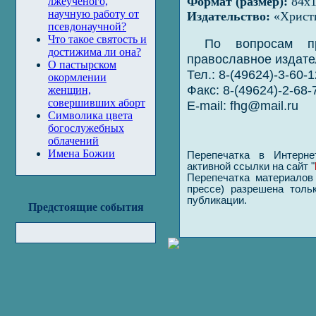
Формат (размер):
84х1
лжеученого,
научную работу от
Издательство:
«Христи
псевдонаучной?
Что такое святость и
По вопросам пр
достижима ли она?
православное издате
О пастырском
Тел.: 8-(49624)-3-60-1
окормлении
Факс: 8-(49624)-2-68-
женщин,
совершивших аборт
E-mail:
fhg@mail.ru
Символика цвета
богослужебных
облачений
Имена Божии
Перепечатка в Интерне
активной ссылки на сайт "
Перепечатка материалов 
прессе) разрешена толь
публикации.
Предстоящие события