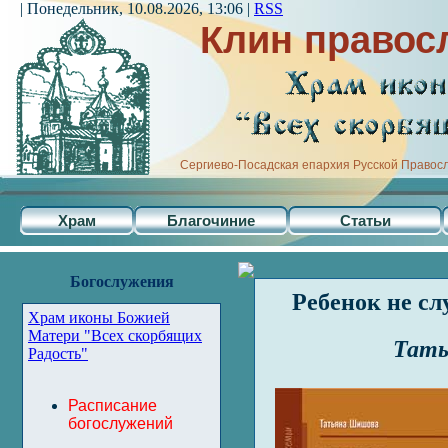
| Понедельник, 10.08.2026, 13:06 |
RSS
Клин правос
Сергиево-Посадская епархия Русской Правос
Храм
Благочиние
Статьи
Богослужения
Ребенок не сл
Храм иконы Божией
Матери "Всех скорбящих
Тат
Радость"
Расписание
богослужений