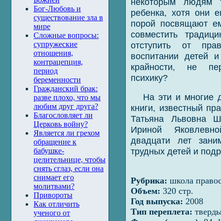
некоторым людям т
Бог-Любовь и
ребенка, хотя они е
существование зла в
порой посвящают ем
мире
совместить традиц
Сложные вопросы:
отступить от пра
супружеские
отношения,
воспитании детей 
контрацепция,
крайности, не пе
период
психику?
беременности
Гражданский брак:
На эти и многие 
разве плохо, что мы
любим друг друга?
книги, известный пр
Благословляет ли
Татьяна Львовна Ш
Церковь войну?
Ириной Яковлевн
Является ли грехом
двадцати лет зани
обращение к
трудных детей и подр
бабушке-
целительнице, чтобы
снять сглаз, если она
снимает его
Рубрика:
школа правос
молитвами?
Объем:
320 стр.
Привороты
Год выпуска:
2008
Как отличить
Тип переплета:
тверд
ученого от