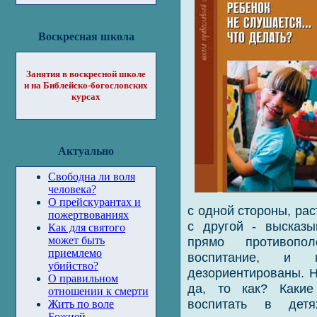
Воскресная школа
Занятия в воскресной школе
и на Библейско-богословских
курсах
Актуально
Свободна ли воля
человека?
О прейскурантах и
с одной стороны, рас
пожертвованиях
с другой - высказ
Как для святого
прямо противопо
может быть
приемлемо
воспитание, и 
убийство?
дезориентированы. Н
О правильном
да, то как? Какие
отношении к смерти
воспитать в детя
Жить по воле
Божией