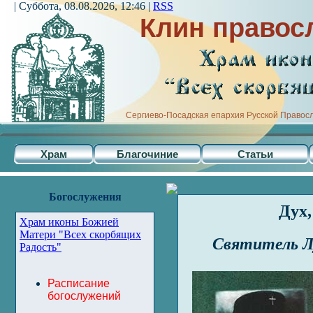
| Суббота, 08.08.2026, 12:46 |
RSS
Клин правос
Сергиево-Посадская епархия Русской Правос
Храм
Благочиние
Статьи
Богослужения
Дух,
Храм иконы Божией
Матери "Всех скорбящих
Святитель Л
Радость"
Расписание
богослужений