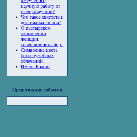
лжеученого,
научную работу от
псевдонаучной?
Что такое святость и
достижима ли она?
О пастырском
окормлении
женщин,
совершивших аборт
Символика цвета
богослужебных
облачений
Имена Божии
Предстоящие события