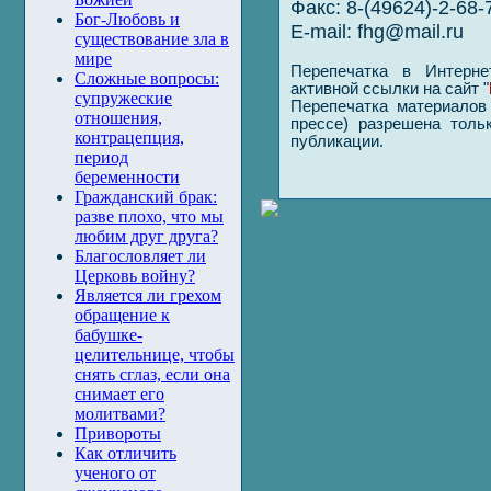
Факс: 8-(49624)-2-68-
Бог-Любовь и
E-mail:
fhg@mail.ru
существование зла в
мире
Перепечатка в Интерне
Сложные вопросы:
активной ссылки на сайт "
супружеские
Перепечатка материалов 
отношения,
прессе) разрешена толь
контрацепция,
публикации.
период
беременности
Гражданский брак:
разве плохо, что мы
любим друг друга?
Благословляет ли
Церковь войну?
Является ли грехом
обращение к
бабушке-
целительнице, чтобы
снять сглаз, если она
снимает его
молитвами?
Привороты
Как отличить
ученого от