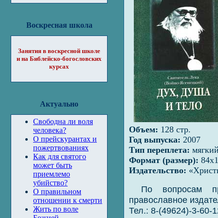
Воскресная школа
Занятия в воскресной школе
и на Библейско-богословских
курсах
Актуально
Свободна ли воля
Объем:
128 стр.
человека?
Год выпуска:
2007
О прейскурантах и
пожертвованиях
Тип переплета:
мягки
Как для святого
Формат (размер):
84х1
может быть
Издательство:
«Христи
приемлемо
убийство?
По вопросам пр
О правильном
православное издате
отношении к смерти
Жить по воле
Тел.: 8-(49624)-3-60-1
Божией