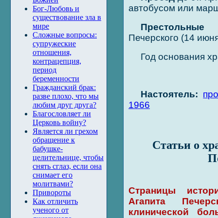
автобусом или марш
Бог-Любовь и
существование зла в
Престольные п
мире
Сложные вопросы:
Печерского (14 июня
супружеские
отношения,
Год основания х
контрацепция,
период
беременности
Гражданский брак:
Настоятель:
пр
разве плохо, что мы
1966
любим друг друга?
Благословляет ли
Церковь войну?
Является ли грехом
обращение к
Статьи о хр
бабушке-
П
целительнице, чтобы
снять сглаз, если она
снимает его
молитвами?
Страницы истор
Привороты
Агапита Печер
Как отличить
ученого от
клинической бол