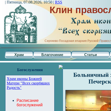
| Пятница, 07.08.2026, 10:50 |
RSS
Клин правос
Сергиево-Посадская епархия Русской Правос
Храм
Благочиние
Статьи
Богослужения
Больничный х
Храм иконы Божией
Печерск
Матери "Всех скорбящих
Радость"
Расписание
богослужений