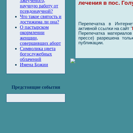
лжеученого,
лечения в пос. Го
научную работу от
псевдонаучной?
Что такое святость и
достижима ли она?
Перепечатка в Интерне
О пастырском
активной ссылки на сайт "
окормлении
Перепечатка материалов 
женщин,
прессе) разрешена толь
публикации.
совершивших аборт
Символика цвета
богослужебных
облачений
Имена Божии
Предстоящие события