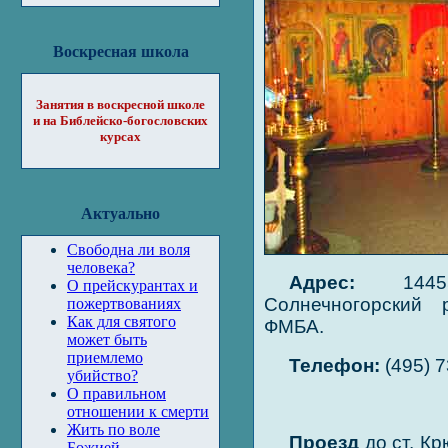
Воскресная школа
Занятия в воскресной школе
и на Библейско-богословских
курсах
Актуально
Свободна ли воля
человека?
Адрес:
144551
О прейскурантах и
Солнечногорский 
пожертвованиях
Как для святого
ФМБА.
может быть
приемлемо
Телефон:
(495) 7
убийство?
О правильном
отношении к смерти
Жить по воле
Проезд
до ст. Кр
Божией