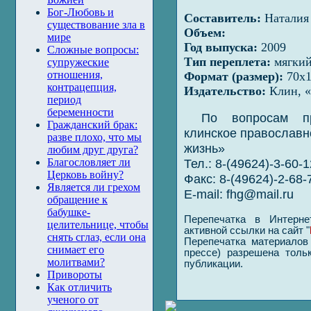
Бог-Любовь и
Составитель:
Наталия 
существование зла в
Объем:
мире
Год выпуска:
2009
Сложные вопросы:
Тип переплета:
мягки
супружеские
отношения,
Формат (размер):
70x1
контрацепция,
Издательство:
Клин, «
период
беременности
По вопросам пр
Гражданский брак:
клинское православн
разве плохо, что мы
жизнь»
любим друг друга?
Тел.: 8-(49624)-3-60-1
Благословляет ли
Церковь войну?
Факс: 8-(49624)-2-68-
Является ли грехом
E-mail:
fhg@mail.ru
обращение к
бабушке-
Перепечатка в Интерне
целительнице, чтобы
активной ссылки на сайт "
снять сглаз, если она
Перепечатка материалов 
снимает его
прессе) разрешена толь
молитвами?
публикации.
Привороты
Как отличить
ученого от