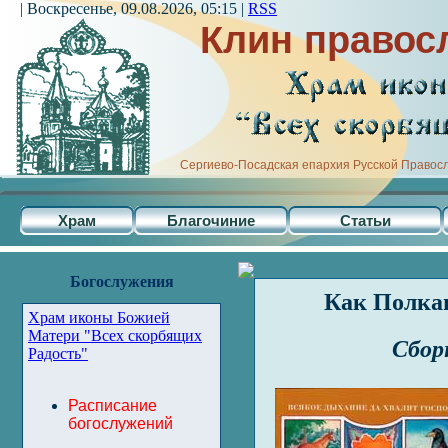
| Воскресенье, 09.08.2026, 05:15 |
RSS
Клин правос
Сергиево-Посадская епархия Русской Правос
Храм
Благочиние
Статьи
Богослужения
Как Полка
Храм иконы Божией
Матери "Всех скорбящих
Сбор
Радость"
Расписание
богослужений