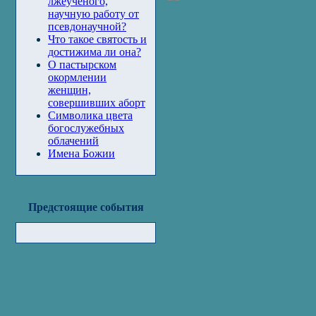
лжеученого,
научную работу от
псевдонаучной?
Что такое святость и
достижима ли она?
О пастырском
окормлении
женщин,
совершивших аборт
Символика цвета
богослужебных
облачений
Имена Божии
Предстоящие события