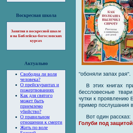
Воскресная школа
Занятия в воскресной школе
и на Библейско-богословских
курсах
Актуально
"обоняли запах рая".
Свободна ли воля
человека?
В этих книгах пр
О прейскурантах и
пожертвованиях
бессловесные твар
Как для святого
чутки к проявлению 
может быть
пример послушания 
приемлемо
убийство?
Вот один рассказ:
О правильном
отношении к смерти
Голуби под защитой
Жить по воле
Божией