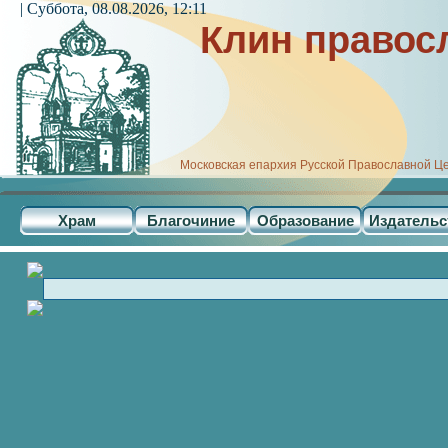
| Суббота, 08.08.2026, 12:11
Клин правос
Московская епархия Русской Православной Ц
Храм
Благочиние
Образование
Издательс