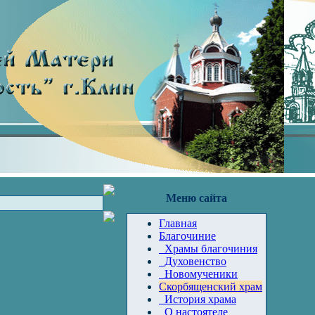
Меню сайта
Главная
Благочиние
Храмы благочиния
Духовенство
Новомученики
Скорбященский храм
История храма
О настоятеле