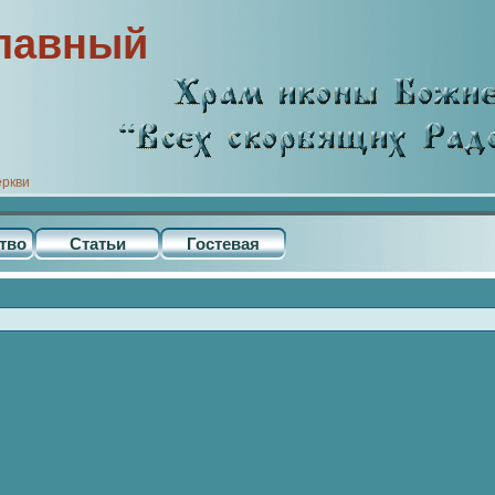
лавный
еркви
тво
Статьи
Гостевая