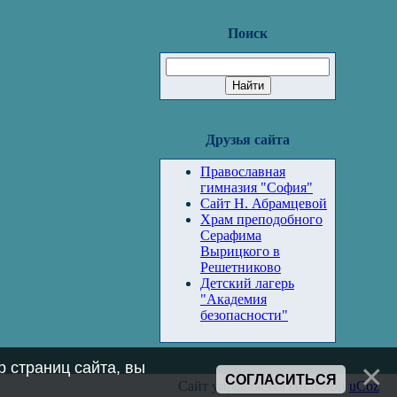
Поиск
Друзья сайта
Православная
гимназия "София"
Сайт Н. Абрамцевой
Храм преподобного
Серафима
Вырицкого в
Решетниково
Детский лагерь
"Академия
безопасности"
 страниц сайта, вы
СОГЛАСИТЬСЯ
Сайт управляется системой
uCoz