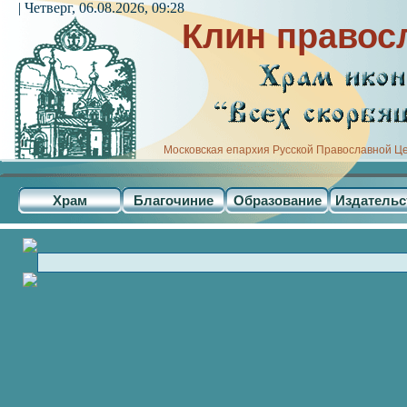
| Четверг, 06.08.2026, 09:28
Клин правос
Московская епархия Русской Православной Ц
Храм
Благочиние
Образование
Издательс