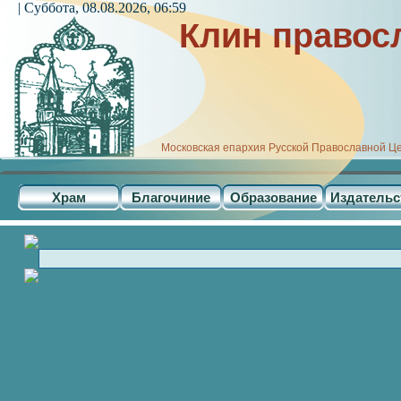
| Суббота, 08.08.2026, 06:59
Клин правос
Московская епархия Русской Православной Ц
Храм
Благочиние
Образование
Издательс