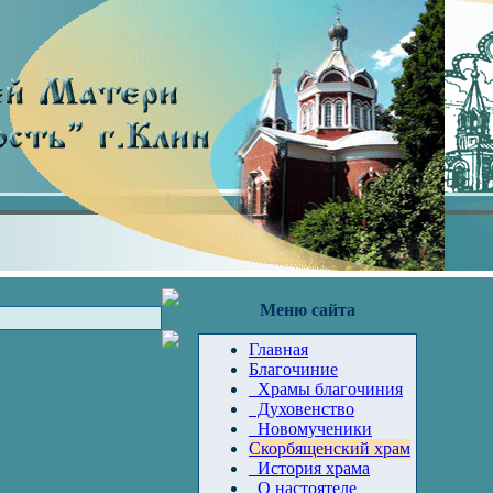
Меню сайта
Главная
Благочиние
Храмы благочиния
Духовенство
Новомученики
Скорбященский храм
История храма
О настоятеле