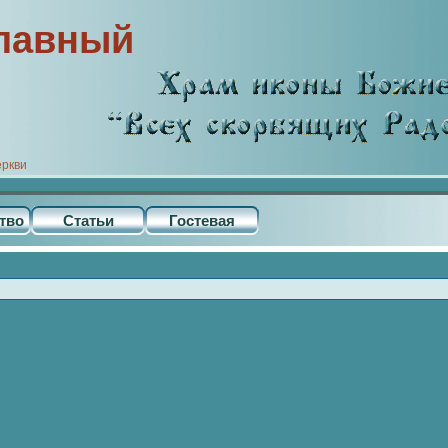
лавный
еркви
тво
Статьи
Гостевая