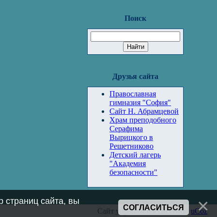
Поиск
Друзья сайта
Православная
гимназия "София"
Сайт Н. Абрамцевой
Храм преподобного
Серафима
Вырицкого в
Решетниково
Детский лагерь
"Академия
безопасности"
 страниц сайта, вы
СОГЛАСИТЬСЯ
Сайт управляется системой
uCoz