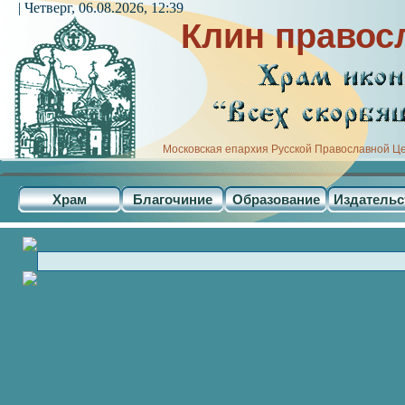
| Четверг, 06.08.2026, 12:39
Клин правос
Московская епархия Русской Православной Ц
Храм
Благочиние
Образование
Издательс