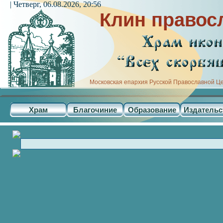
| Четверг, 06.08.2026, 20:56
Клин правос
Московская епархия Русской Православной Ц
Храм
Благочиние
Образование
Издательс