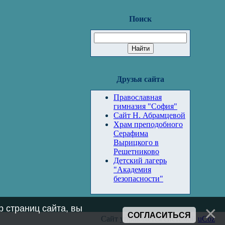
Поиск
Друзья сайта
Православная
гимназия "София"
Сайт Н. Абрамцевой
Храм преподобного
Серафима
Вырицкого в
Решетниково
Детский лагерь
"Академия
безопасности"
 страниц сайта, вы
СОГЛАСИТЬСЯ
Сайт управляется системой
uCoz