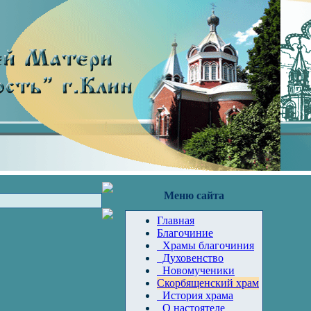
Меню сайта
Главная
Благочиние
Храмы благочиния
Духовенство
Новомученики
Скорбященский храм
История храма
О настоятеле