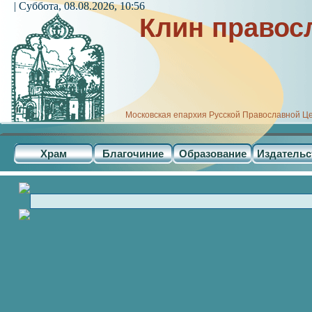
| Суббота, 08.08.2026, 10:56
Клин правос
Московская епархия Русской Православной Ц
Храм
Благочиние
Образование
Издательс