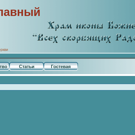
лавный
еркви
тво
Статьи
Гостевая