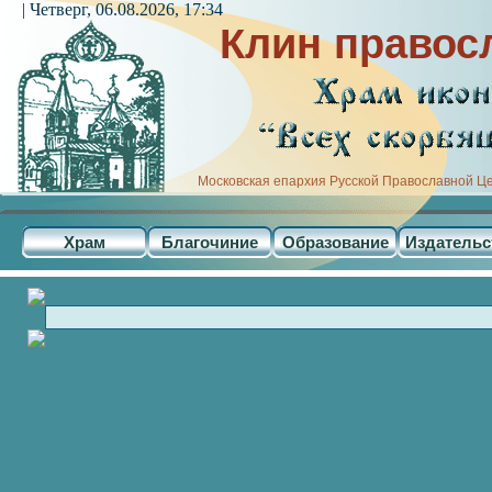
| Четверг, 06.08.2026, 17:34
Клин правос
Московская епархия Русской Православной Ц
Храм
Благочиние
Образование
Издательс