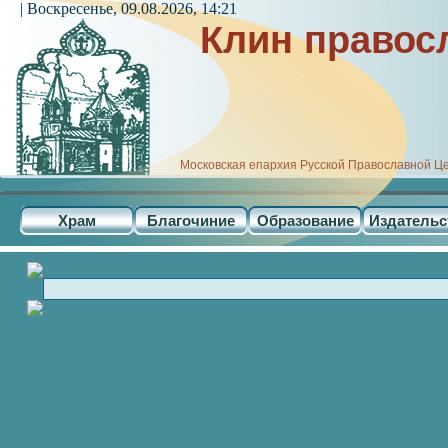
| Воскресенье, 09.08.2026, 14:21
Клин правос
Московская епархия Русской Православной Ц
Храм
Благочиние
Образование
Издательс