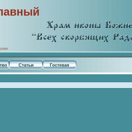
лавный
еркви
тво
Статьи
Гостевая