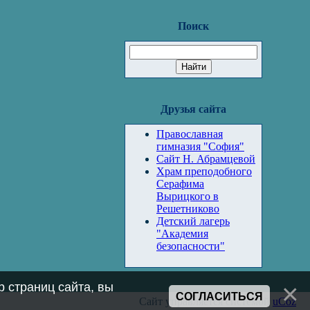
Поиск
Друзья сайта
Православная
гимназия "София"
Сайт Н. Абрамцевой
Храм преподобного
Серафима
Вырицкого в
Решетниково
Детский лагерь
"Академия
безопасности"
 страниц сайта, вы
СОГЛАСИТЬСЯ
Сайт управляется системой
uCoz