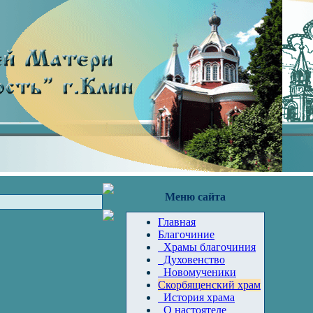
Меню сайта
Главная
Благочиние
Храмы благочиния
Духовенство
Новомученики
Скорбященский храм
История храма
О настоятеле