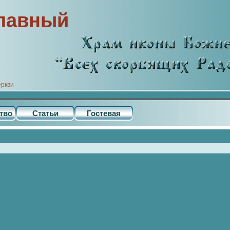
лавный
еркви
тво
Статьи
Гостевая