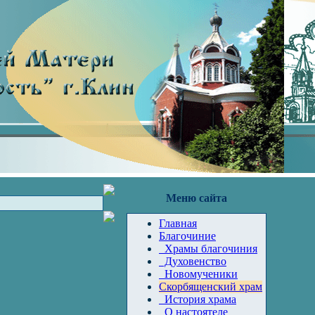
Меню сайта
Главная
Благочиние
Храмы благочиния
Духовенство
Новомученики
Скорбященский храм
История храма
О настоятеле