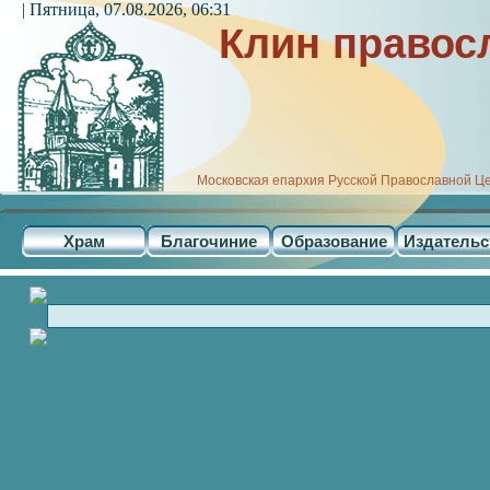
| Пятница, 07.08.2026, 06:31
Клин правос
Московская епархия Русской Православной Ц
Храм
Благочиние
Образование
Издательс