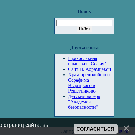
Поиск
Друзья сайта
Православная
гимназия "София"
Сайт Н. Абрамцевой
Храм преподобного
Серафима
Вырицкого в
Решетниково
Детский лагерь
"Академия
безопасности"
 страниц сайта, вы
СОГЛАСИТЬСЯ
Сайт управляется системой
uCoz