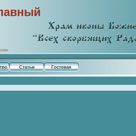
лавный
еркви
тво
Статьи
Гостевая