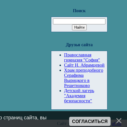
Поиск
Друзья сайта
Православная
гимназия "София"
Сайт Н. Абрамцевой
Храм преподобного
Серафима
Вырицкого в
Решетниково
Детский лагерь
"Академия
безопасности"
 страниц сайта, вы
СОГЛАСИТЬСЯ
Сайт управляется системой
uCoz