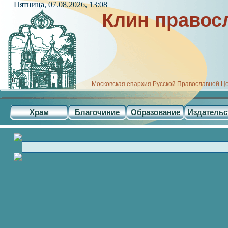
| Пятница, 07.08.2026, 13:08
Клин правос
Московская епархия Русской Православной Ц
Храм
Благочиние
Образование
Издательс