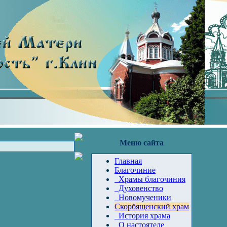
Меню сайта
Главная
Благочиние
Храмы благочиния
Духовенство
Новомученики
Скорбященский храм
История храма
О настоятеле