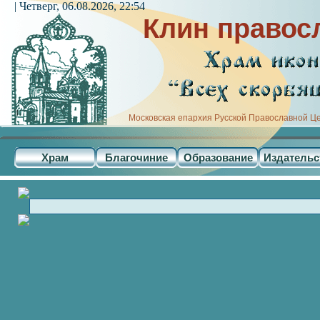
| Четверг, 06.08.2026, 22:54
Клин правос
Московская епархия Русской Православной Ц
Храм
Благочиние
Образование
Издательс