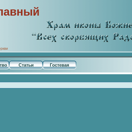
лавный
еркви
тво
Статьи
Гостевая