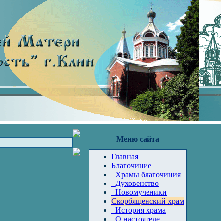
Меню сайта
Главная
Благочиние
Храмы благочиния
Духовенство
Новомученики
Скорбященский храм
История храма
О настоятеле