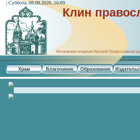
| Суббота, 08.08.2026, 16:09
Клин правос
Московская епархия Русской Православной Ц
Храм
Благочиние
Образование
Издательс