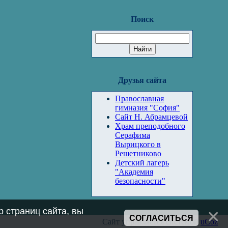
Поиск
Друзья сайта
Православная
гимназия "София"
Сайт Н. Абрамцевой
Храм преподобного
Серафима
Вырицкого в
Решетниково
Детский лагерь
"Академия
безопасности"
 страниц сайта, вы
СОГЛАСИТЬСЯ
Сайт управляется системой
uCoz