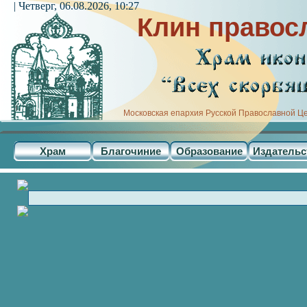
| Четверг, 06.08.2026, 10:27
Клин правос
Московская епархия Русской Православной Ц
Храм
Благочиние
Образование
Издательс