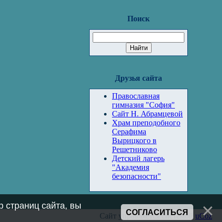
Поиск
Друзья сайта
Православная
гимназия "София"
Сайт Н. Абрамцевой
Храм преподобного
Серафима
Вырицкого в
Решетниково
Детский лагерь
"Академия
безопасности"
 страниц сайта, вы
СОГЛАСИТЬСЯ
Сайт управляется системой
uCoz