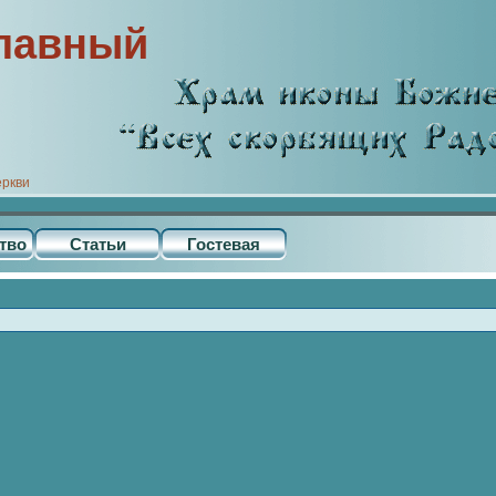
лавный
еркви
тво
Статьи
Гостевая