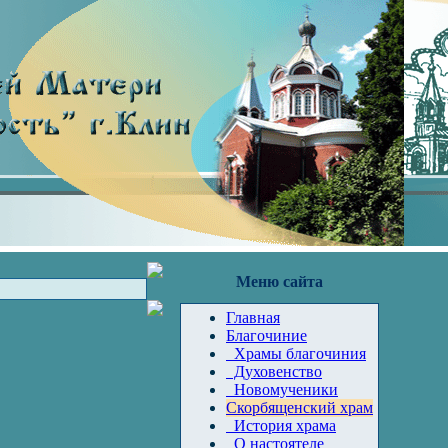
Меню сайта
Главная
Благочиние
Храмы благочиния
Духовенство
Новомученики
Скорбященский храм
История храма
О настоятеле