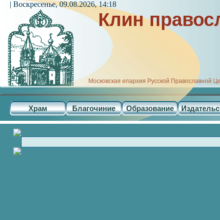
| Воскресенье, 09.08.2026, 14:18
Клин правос
Московская епархия Русской Православной Ц
Храм
Благочиние
Образование
Издательс