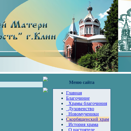
Меню сайта
Главная
Благочиние
Храмы благочиния
Духовенство
Новомученики
Скорбященский храм
История храма
О настоятеле