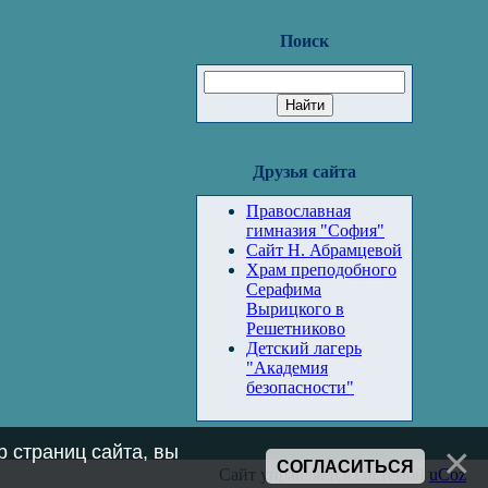
Поиск
Друзья сайта
Православная
гимназия "София"
Сайт Н. Абрамцевой
Храм преподобного
Серафима
Вырицкого в
Решетниково
Детский лагерь
"Академия
безопасности"
 страниц сайта, вы
СОГЛАСИТЬСЯ
Сайт управляется системой
uCoz