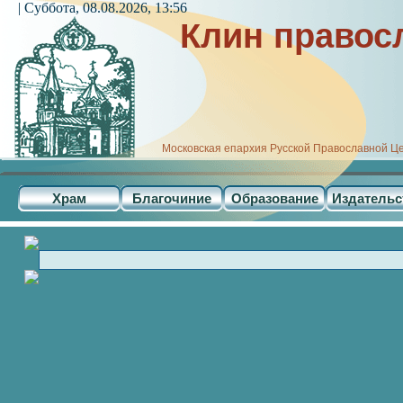
| Суббота, 08.08.2026, 13:56
Клин правос
Московская епархия Русской Православной Ц
Храм
Благочиние
Образование
Издательс