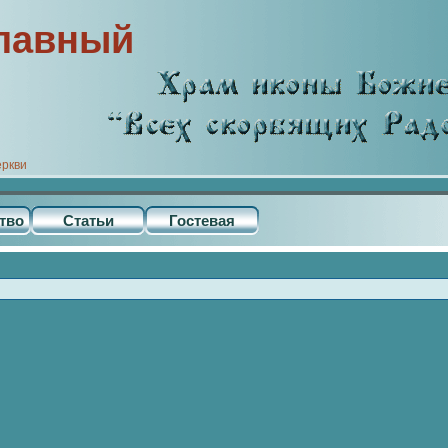
лавный
еркви
тво
Статьи
Гостевая