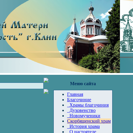
Меню сайта
Главная
Благочиние
Храмы благочиния
Духовенство
Новомученики
Скорбященский храм
История храма
О настоятеле