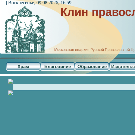
| Воскресенье, 09.08.2026, 16:59
Клин правос
Московская епархия Русской Православной Ц
Храм
Благочиние
Образование
Издательс