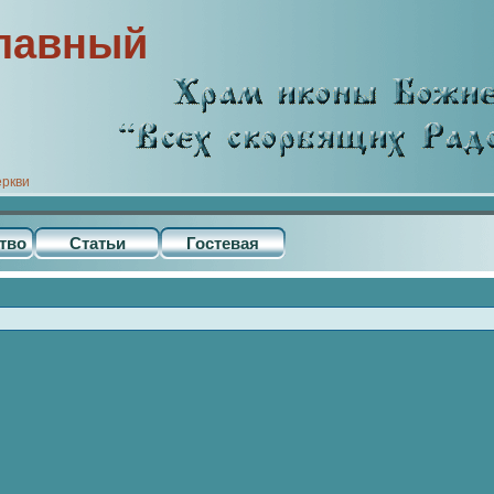
лавный
еркви
тво
Статьи
Гостевая