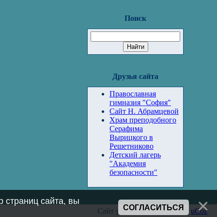
Поиск
Друзья сайта
Православная
гимназия "София"
Сайт Н. Абрамцевой
Храм преподобного
Серафима
Вырицкого в
Решетниково
Детский лагерь
"Академия
безопасности"
 страниц сайта, вы
СОГЛАСИТЬСЯ
Сайт управляется системой
uCoz