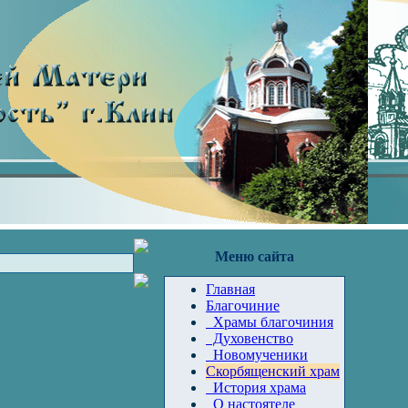
Меню сайта
Главная
Благочиние
Храмы благочиния
Духовенство
Новомученики
Скорбященский храм
История храма
О настоятеле