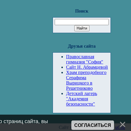
Поиск
Друзья сайта
Православная
гимназия "София"
Сайт Н. Абрамцевой
Храм преподобного
Серафима
Вырицкого в
Решетниково
Детский лагерь
"Академия
безопасности"
 страниц сайта, вы
СОГЛАСИТЬСЯ
Сайт управляется системой
uCoz