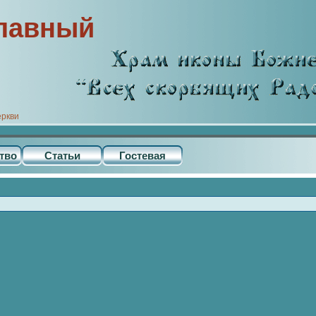
лавный
еркви
тво
Статьи
Гостевая