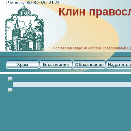
| Четверг, 06.08.2026, 21:22
Клин правос
Московская епархия Русской Православной Ц
Храм
Благочиние
Образование
Издательс