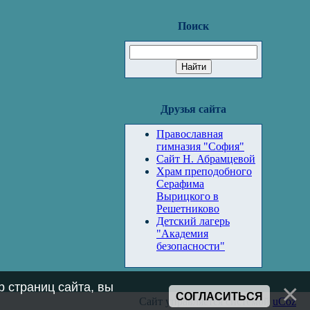
Поиск
Друзья сайта
Православная
гимназия "София"
Сайт Н. Абрамцевой
Храм преподобного
Серафима
Вырицкого в
Решетниково
Детский лагерь
"Академия
безопасности"
 страниц сайта, вы
СОГЛАСИТЬСЯ
Сайт управляется системой
uCoz