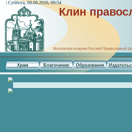
| Суббота, 08.08.2026, 09:54
Клин правос
Московская епархия Русской Православной Ц
Храм
Благочиние
Образование
Издательс