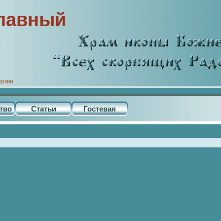
лавный
еркви
тво
Статьи
Гостевая