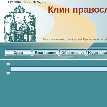
| Пятница, 07.08.2026, 18:33
Клин правос
Московская епархия Русской Православной Ц
Храм
Благочиние
Образование
Издательс