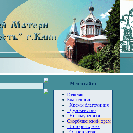
Меню сайта
Главная
Благочиние
Храмы благочиния
Духовенство
Новомученики
Скорбященский храм
История храма
О настоятеле