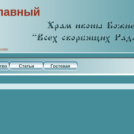
лавный
еркви
тво
Статьи
Гостевая