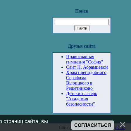
Поиск
Друзья сайта
Православная
гимназия "София"
Сайт Н. Абрамцевой
Храм преподобного
Серафима
Вырицкого в
Решетниково
Детский лагерь
"Академия
безопасности"
 страниц сайта, вы
СОГЛАСИТЬСЯ
Сайт управляется системой
uCoz