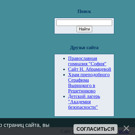
Поиск
Друзья сайта
Православная
гимназия "София"
Сайт Н. Абрамцевой
Храм преподобного
Серафима
Вырицкого в
Решетниково
Детский лагерь
"Академия
безопасности"
 страниц сайта, вы
СОГЛАСИТЬСЯ
Сайт управляется системой
uCoz