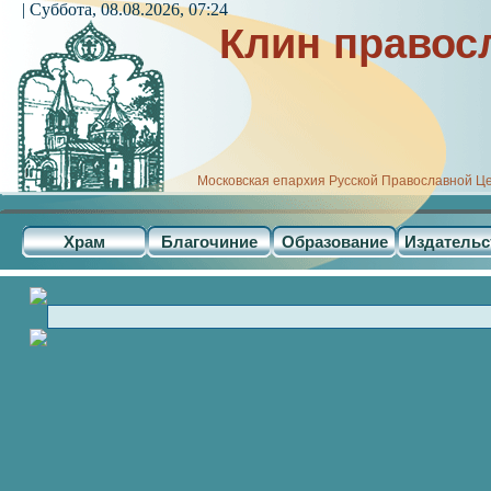
| Суббота, 08.08.2026, 07:24
Клин правос
Московская епархия Русской Православной Ц
Храм
Благочиние
Образование
Издательс