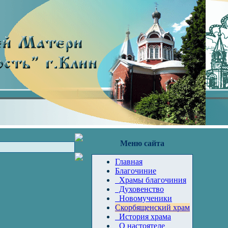
Меню сайта
Главная
Благочиние
Храмы благочиния
Духовенство
Новомученики
Скорбященский храм
История храма
О настоятеле