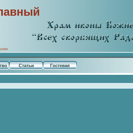
лавный
еркви
тво
Статьи
Гостевая