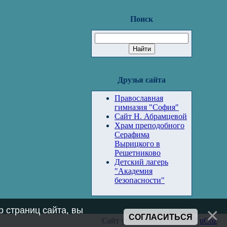
Поиск
Друзья сайта
Православная
гимназия "София"
Сайт Н. Абрамцевой
Храм преподобного
Серафима
Вырицкого в
Решетниково
Детский лагерь
"Академия
безопасности"
 страниц сайта, вы
СОГЛАСИТЬСЯ
Сайт управляется системой
uCoz