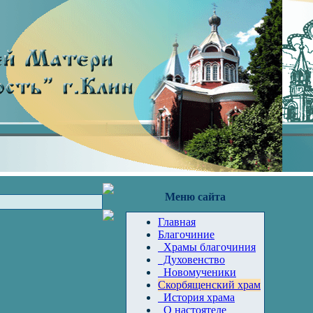
Меню сайта
Главная
Благочиние
Храмы благочиния
Духовенство
Новомученики
Скорбященский храм
История храма
О настоятеле