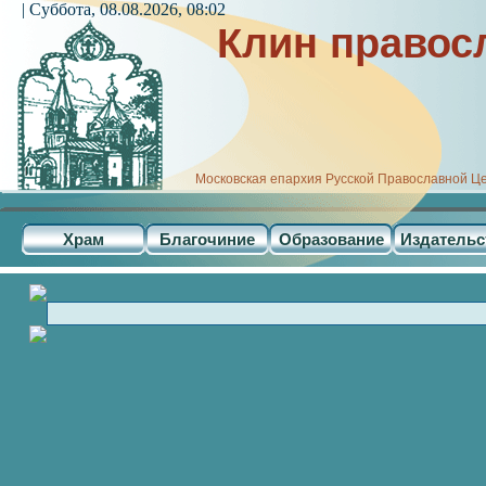
| Суббота, 08.08.2026, 08:02
Клин правос
Московская епархия Русской Православной Ц
Храм
Благочиние
Образование
Издательс