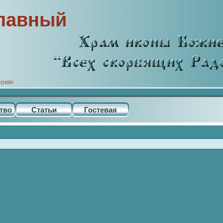
лавный
еркви
тво
Статьи
Гостевая