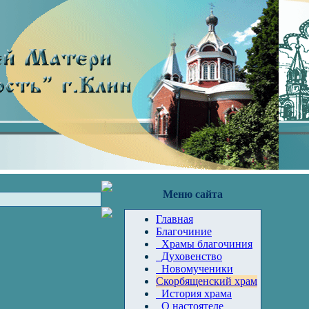
Меню сайта
Главная
Благочиние
Храмы благочиния
Духовенство
Новомученики
Скорбященский храм
История храма
О настоятеле