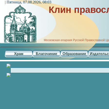
| Пятница, 07.08.2026, 08:03
Клин правос
Московская епархия Русской Православной Ц
Храм
Благочиние
Образование
Издательс