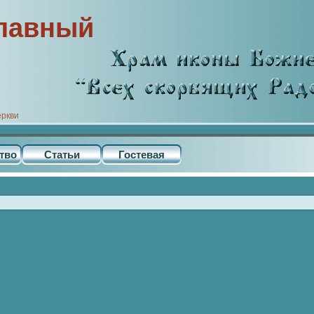
лавный
еркви
тво
Статьи
Гостевая