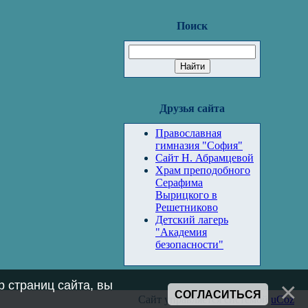
Поиск
Друзья сайта
Православная
гимназия "София"
Сайт Н. Абрамцевой
Храм преподобного
Серафима
Вырицкого в
Решетниково
Детский лагерь
"Академия
безопасности"
 страниц сайта, вы
СОГЛАСИТЬСЯ
Сайт управляется системой
uCoz