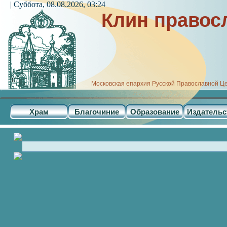
| Суббота, 08.08.2026, 03:24
Клин правос
Московская епархия Русской Православной Ц
Храм
Благочиние
Образование
Издательс