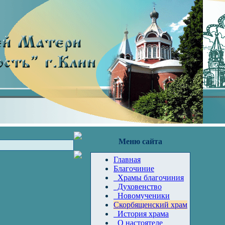
Меню сайта
Главная
Благочиние
Храмы благочиния
Духовенство
Новомученики
Скорбященский храм
История храма
О настоятеле