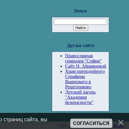
Поиск
Друзья сайта
Православная
гимназия "София"
Сайт Н. Абрамцевой
Храм преподобного
Серафима
Вырицкого в
Решетниково
Детский лагерь
"Академия
безопасности"
 страниц сайта, вы
СОГЛАСИТЬСЯ
Сайт управляется системой
uCoz