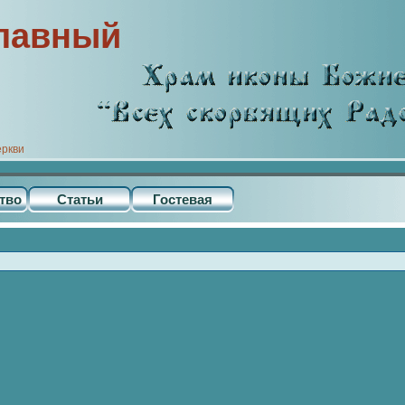
лавный
еркви
тво
Статьи
Гостевая