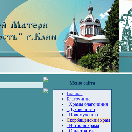
Меню сайта
Главная
Благочиние
Храмы благочиния
Духовенство
Новомученики
Скорбященский храм
История храма
О настоятеле