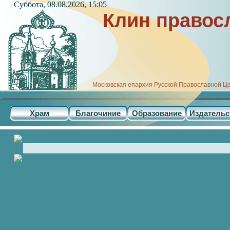
| Суббота, 08.08.2026, 15:05
Клин правос
Московская епархия Русской Православной Ц
Храм
Благочиние
Образование
Издательс