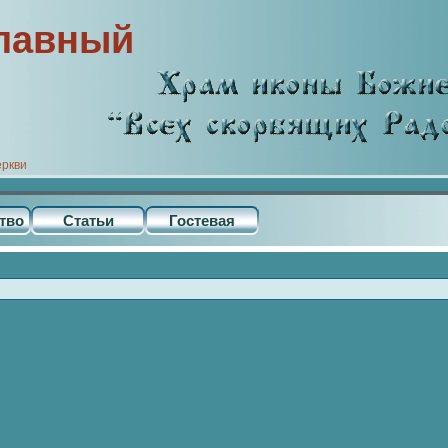
лавный
еркви
тво
Статьи
Гостевая