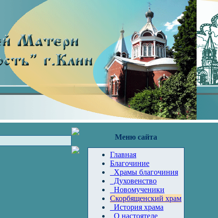
Меню сайта
Главная
Благочиние
Храмы благочиния
Духовенство
Новомученики
Скорбященский храм
История храма
О настоятеле