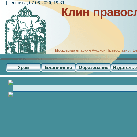
| Пятница, 07.08.2026, 19:31
Клин правос
Московская епархия Русской Православной Ц
Храм
Благочиние
Образование
Издательс