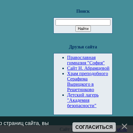
Поиск
Друзья сайта
Православная
гимназия "София"
Сайт Н. Абрамцевой
Храм преподобного
Серафима
Вырицкого в
Решетниково
Детский лагерь
"Академия
безопасности"
 страниц сайта, вы
СОГЛАСИТЬСЯ
Сайт управляется системой
uCoz