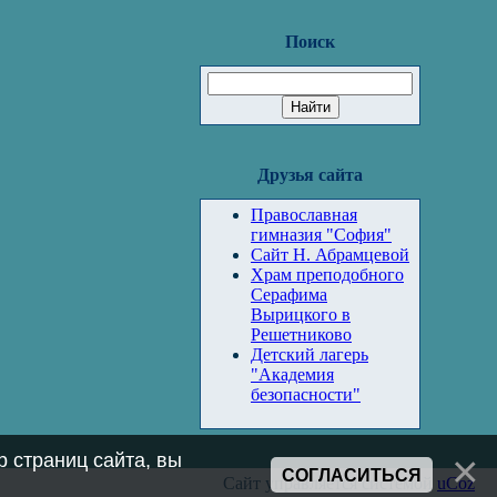
Поиск
Друзья сайта
Православная
гимназия "София"
Сайт Н. Абрамцевой
Храм преподобного
Серафима
Вырицкого в
Решетниково
Детский лагерь
"Академия
безопасности"
 страниц сайта, вы
СОГЛАСИТЬСЯ
Сайт управляется системой
uCoz