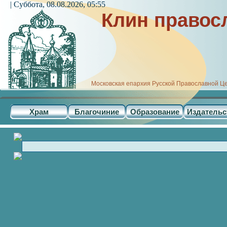
| Суббота, 08.08.2026, 05:55
Клин правос
Московская епархия Русской Православной Ц
Храм
Благочиние
Образование
Издательс