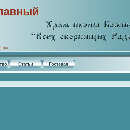
лавный
еркви
тво
Статьи
Гостевая