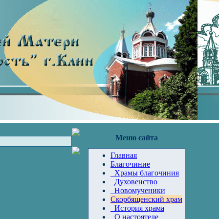
Меню сайта
Главная
Благочиние
Храмы благочиния
Духовенство
Новомученики
Скорбященский храм
История храма
О настоятеле