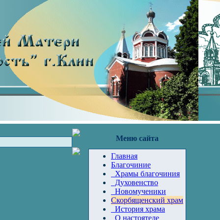
Меню сайта
Главная
Благочиние
Храмы благочиния
Духовенство
Новомученики
Скорбященский храм
История храма
О настоятеле