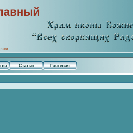
лавный
еркви
тво
Статьи
Гостевая