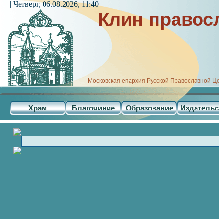
| Четверг, 06.08.2026, 11:40
Клин правос
Московская епархия Русской Православной Ц
Храм
Благочиние
Образование
Издательс