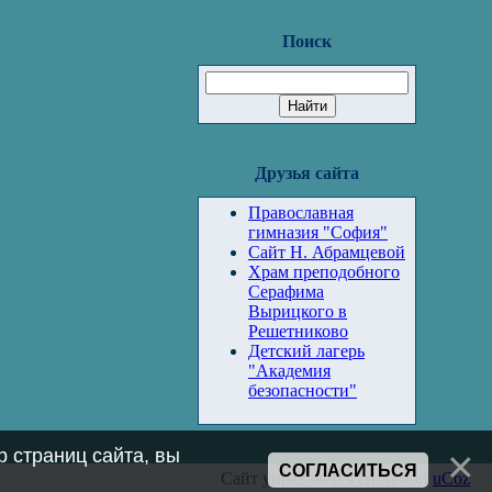
Поиск
Друзья сайта
Православная
гимназия "София"
Сайт Н. Абрамцевой
Храм преподобного
Серафима
Вырицкого в
Решетниково
Детский лагерь
"Академия
безопасности"
 страниц сайта, вы
СОГЛАСИТЬСЯ
Сайт управляется системой
uCoz