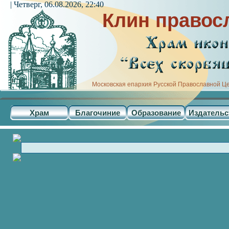
| Четверг, 06.08.2026, 22:40
Клин правос
Московская епархия Русской Православной Ц
Храм
Благочиние
Образование
Издательс