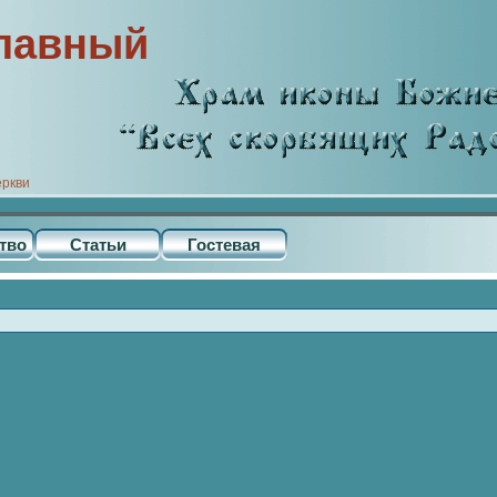
лавный
еркви
тво
Статьи
Гостевая