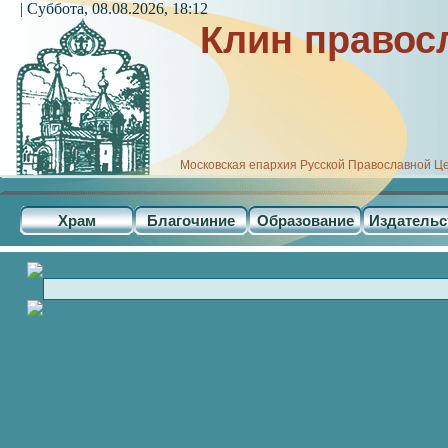
| Суббота, 08.08.2026, 18:12
Клин правос
Московская епархия Русской Православной Ц
Храм
Благочиние
Образование
Издательс