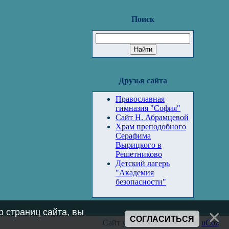
Поиск
Друзья сайта
Православная
гимназия "София"
Сайт Н. Абрамцевой
Храм преподобного
Серафима
Вырицкого в
Решетниково
Детский лагерь
"Академия
безопасности"
 страниц сайта, вы
СОГЛАСИТЬСЯ
Сайт управляется системой
uCoz