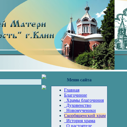
Меню сайта
Главная
Благочиние
Храмы благочиния
Духовенство
Новомученики
Скорбященский храм
История храма
О настоятеле