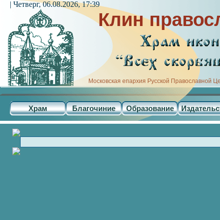
| Четверг, 06.08.2026, 17:39
Клин правос
Московская епархия Русской Православной Ц
Храм
Благочиние
Образование
Издательс