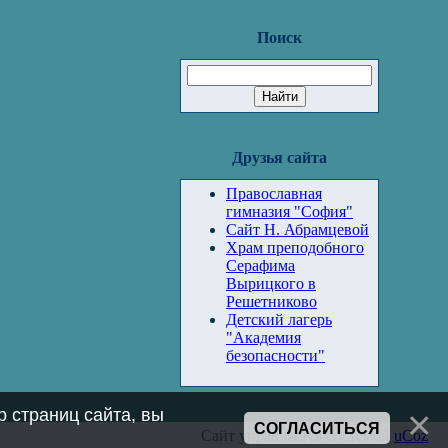
Поиск
Друзья сайта
Православная
гимназия "София"
Сайт Н. Абрамцевой
Храм преподобного
Серафима
Вырицкого в
Решетниково
Детский лагерь
"Академия
безопасности"
 страниц сайта, вы
СОГЛАСИТЬСЯ
Сайт управляется системой
uCoz