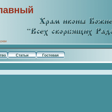
лавный
еркви
тво
Статьи
Гостевая