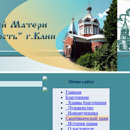
Меню сайта
Главная
Благочиние
Храмы благочиния
Духовенство
Новомученики
Скорбященский храм
История храма
О настоятеле