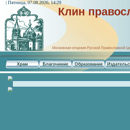
| Пятница, 07.08.2026, 14:29
Клин правос
Московская епархия Русской Православной Ц
Храм
Благочиние
Образование
Издательс