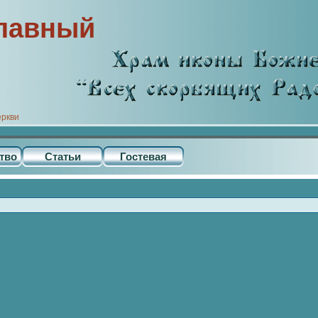
лавный
еркви
тво
Статьи
Гостевая