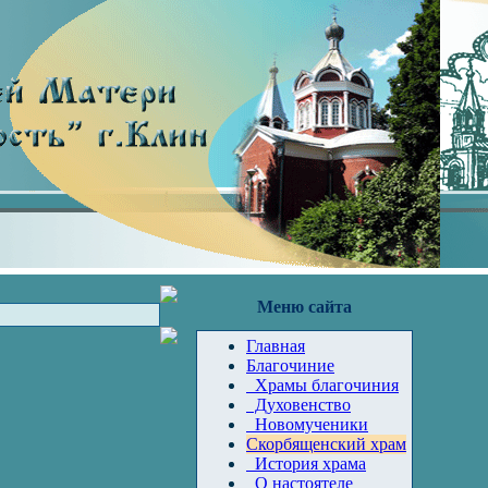
Меню сайта
Главная
Благочиние
Храмы благочиния
Духовенство
Новомученики
Скорбященский храм
История храма
О настоятеле