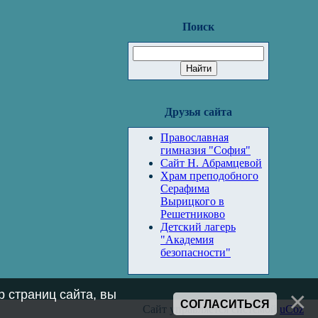
Поиск
Друзья сайта
Православная
гимназия "София"
Сайт Н. Абрамцевой
Храм преподобного
Серафима
Вырицкого в
Решетниково
Детский лагерь
"Академия
безопасности"
 страниц сайта, вы
СОГЛАСИТЬСЯ
Сайт управляется системой
uCoz