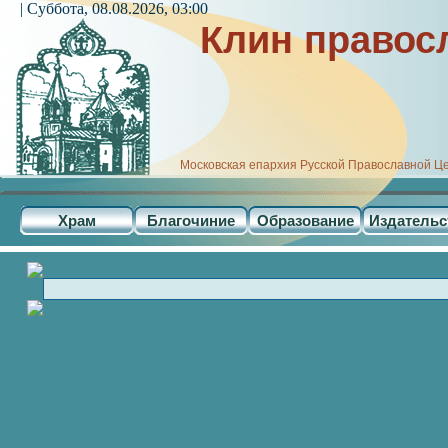
| Суббота, 08.08.2026, 03:00
Клин правос
Московская епархия Русской Православной Ц
Храм
Благочиние
Образование
Издательс