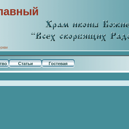
лавный
еркви
тво
Статьи
Гостевая