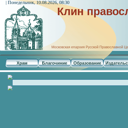
| Понедельник, 10.08.2026, 08:30
Клин правос
Московская епархия Русской Православной Ц
Храм
Благочиние
Образование
Издательс