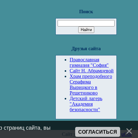
Поиск
Друзья сайта
Православная
гимназия "София"
Сайт Н. Абрамцевой
Храм преподобного
Серафима
Вырицкого в
Решетниково
Детский лагерь
"Академия
безопасности"
 страниц сайта, вы
СОГЛАСИТЬСЯ
Сайт управляется системой
uCoz