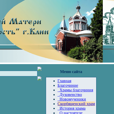
Меню сайта
Главная
Благочиние
Храмы благочиния
Духовенство
Новомученики
Скорбященский храм
История храма
О настоятеле