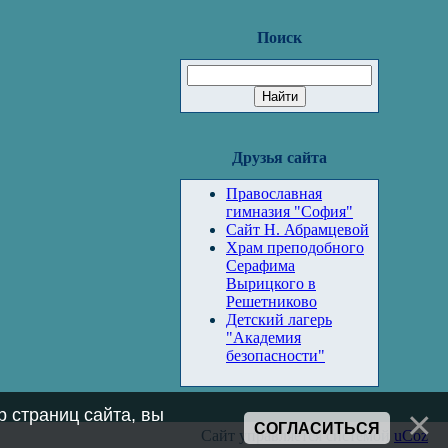
Поиск
Друзья сайта
Православная
гимназия "София"
Сайт Н. Абрамцевой
Храм преподобного
Серафима
Вырицкого в
Решетниково
Детский лагерь
"Академия
безопасности"
 страниц сайта, вы
СОГЛАСИТЬСЯ
Сайт управляется системой
uCoz