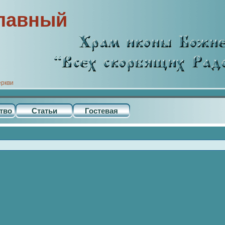
лавный
еркви
тво
Статьи
Гостевая