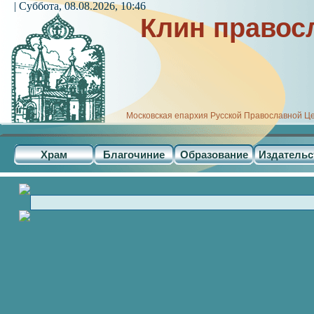
| Суббота, 08.08.2026, 10:46
Клин правос
Московская епархия Русской Православной Ц
Храм
Благочиние
Образование
Издательс