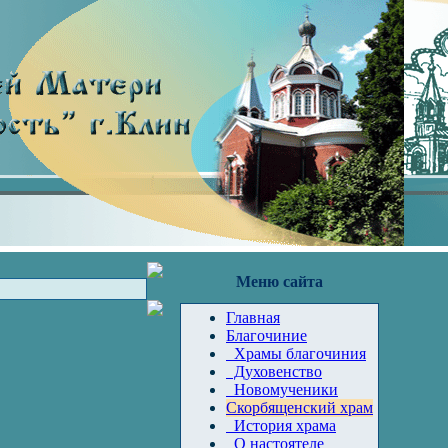
Меню сайта
Главная
Благочиние
Храмы благочиния
Духовенство
Новомученики
Скорбященский храм
История храма
О настоятеле