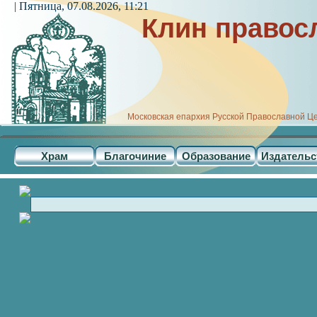
| Пятница, 07.08.2026, 11:21
Клин правос
Московская епархия Русской Православной Ц
Храм
Благочиние
Образование
Издательс