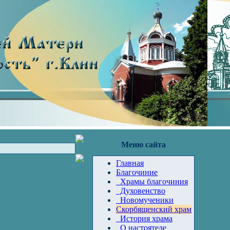
Меню сайта
Главная
Благочиние
Храмы благочиния
Духовенство
Новомученики
Скорбященский храм
История храма
О настоятеле