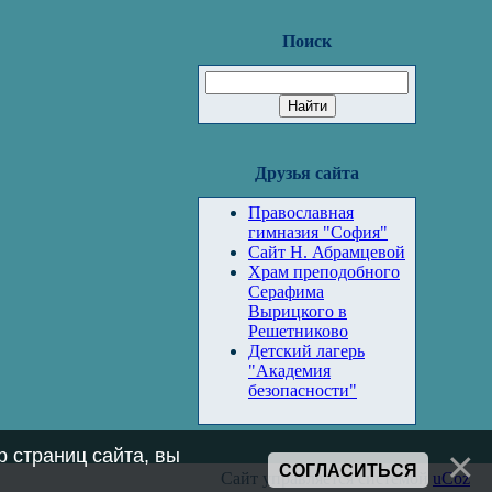
Поиск
Друзья сайта
Православная
гимназия "София"
Сайт Н. Абрамцевой
Храм преподобного
Серафима
Вырицкого в
Решетниково
Детский лагерь
"Академия
безопасности"
 страниц сайта, вы
СОГЛАСИТЬСЯ
Сайт управляется системой
uCoz