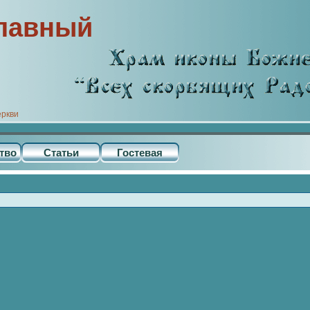
лавный
еркви
тво
Статьи
Гостевая