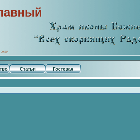
лавный
еркви
тво
Статьи
Гостевая