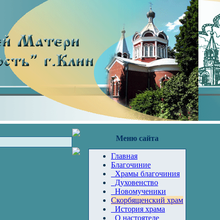
Меню сайта
Главная
Благочиние
Храмы благочиния
Духовенство
Новомученики
Скорбященский храм
История храма
О настоятеле