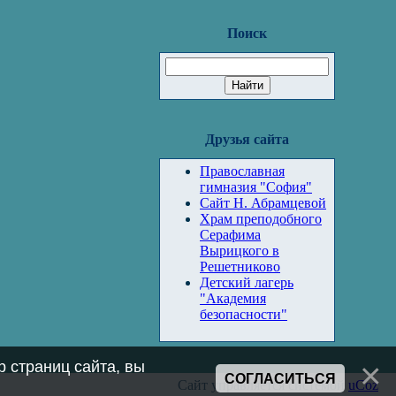
Поиск
Друзья сайта
Православная
гимназия "София"
Сайт Н. Абрамцевой
Храм преподобного
Серафима
Вырицкого в
Решетниково
Детский лагерь
"Академия
безопасности"
 страниц сайта, вы
СОГЛАСИТЬСЯ
Сайт управляется системой
uCoz