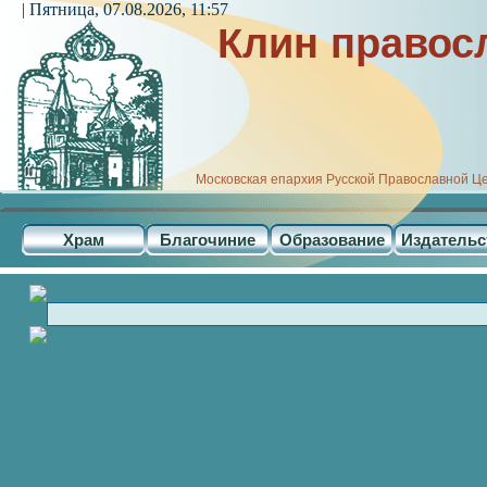
| Пятница, 07.08.2026, 11:57
Клин правос
Московская епархия Русской Православной Ц
Храм
Благочиние
Образование
Издательс