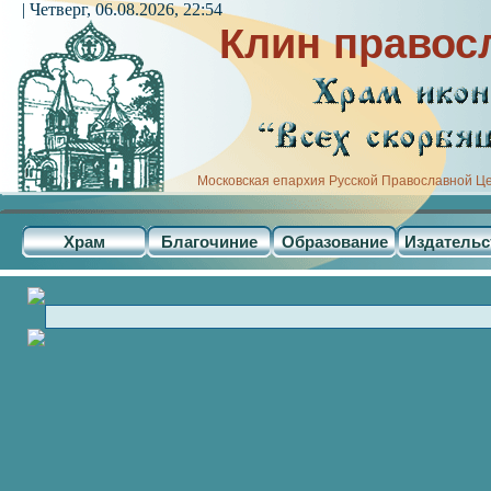
| Четверг, 06.08.2026, 22:54
Клин правос
Московская епархия Русской Православной Ц
Храм
Благочиние
Образование
Издательс