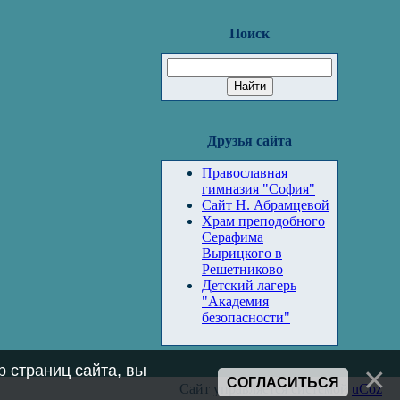
Поиск
Друзья сайта
Православная
гимназия "София"
Сайт Н. Абрамцевой
Храм преподобного
Серафима
Вырицкого в
Решетниково
Детский лагерь
"Академия
безопасности"
 страниц сайта, вы
СОГЛАСИТЬСЯ
Сайт управляется системой
uCoz