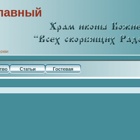
лавный
еркви
тво
Статьи
Гостевая