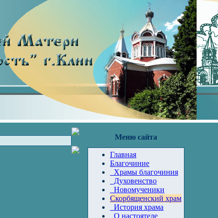
Меню сайта
Главная
Благочиние
Храмы благочиния
Духовенство
Новомученики
Скорбященский храм
История храма
О настоятеле