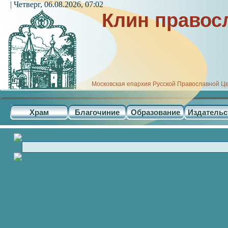
| Четверг, 06.08.2026, 07:02
Клин правос
Московская епархия Русской Православной Ц
Храм
Благочиние
Образование
Издательс