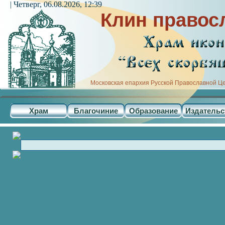
| Четверг, 06.08.2026, 12:39
Клин правос
Московская епархия Русской Православной Ц
Храм
Благочиние
Образование
Издательс