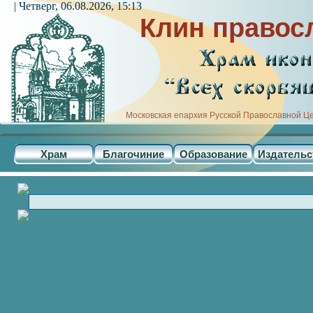
| Четверг, 06.08.2026, 15:13
Клин правос
Московская епархия Русской Православной Ц
Храм
Благочиние
Образование
Издательс