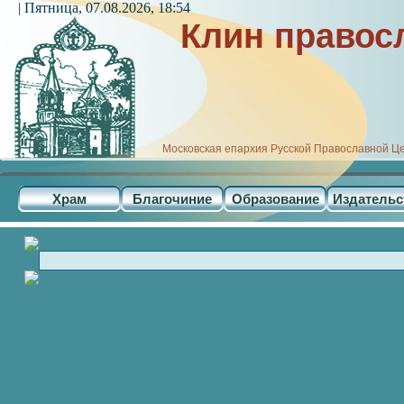
| Пятница, 07.08.2026, 18:54
Клин правос
Московская епархия Русской Православной Ц
Храм
Благочиние
Образование
Издательс