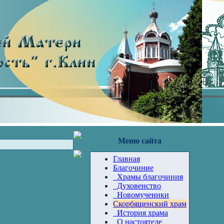
Меню сайта
Главная
Благочиние
Храмы благочиния
Духовенство
Новомученики
Скорбященский храм
История храма
О настоятеле