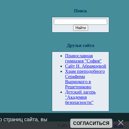
Поиск
Друзья сайта
Православная
гимназия "София"
Сайт Н. Абрамцевой
Храм преподобного
Серафима
Вырицкого в
Решетниково
Детский лагерь
"Академия
безопасности"
 страниц сайта, вы
СОГЛАСИТЬСЯ
Сайт управляется системой
uCoz