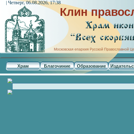
| Четверг, 06.08.2026, 17:38
Клин правос
Московская епархия Русской Православной Ц
Храм
Благочиние
Образование
Издательс