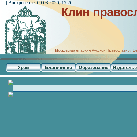
| Воскресенье, 09.08.2026, 15:20
Клин правос
Московская епархия Русской Православной Ц
Храм
Благочиние
Образование
Издательс