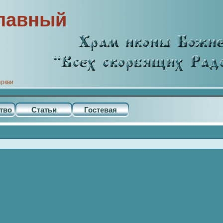
лавный
еркви
тво
Статьи
Гостевая