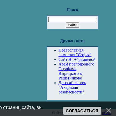
Поиск
Друзья сайта
Православная
гимназия "София"
Сайт Н. Абрамцевой
Храм преподобного
Серафима
Вырицкого в
Решетниково
Детский лагерь
"Академия
безопасности"
 страниц сайта, вы
СОГЛАСИТЬСЯ
Сайт управляется системой
uCoz