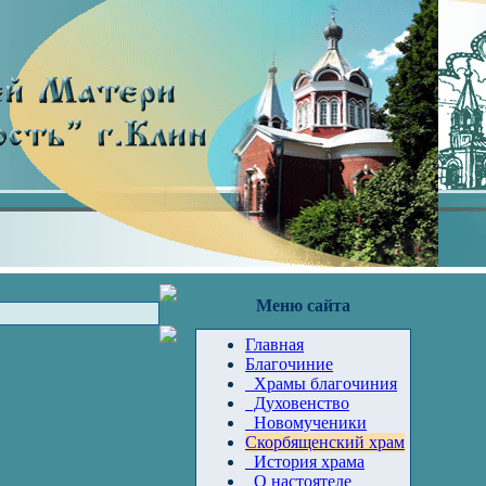
Меню сайта
Главная
Благочиние
Храмы благочиния
Духовенство
Новомученики
Скорбященский храм
История храма
О настоятеле