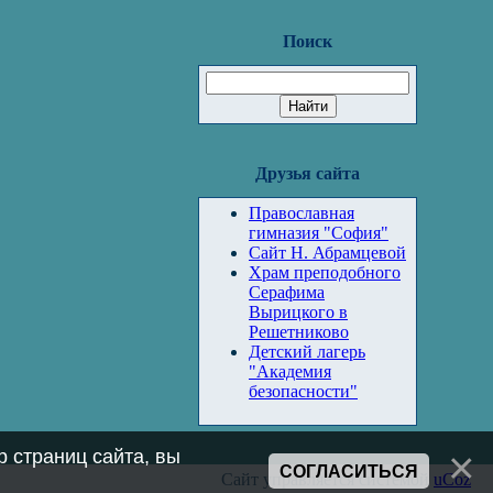
Поиск
Друзья сайта
Православная
гимназия "София"
Сайт Н. Абрамцевой
Храм преподобного
Серафима
Вырицкого в
Решетниково
Детский лагерь
"Академия
безопасности"
 страниц сайта, вы
СОГЛАСИТЬСЯ
Сайт управляется системой
uCoz