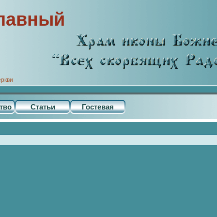
лавный
еркви
тво
Статьи
Гостевая