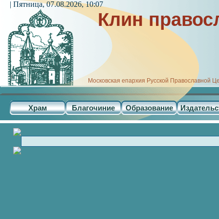
| Пятница, 07.08.2026, 10:07
Клин правос
Московская епархия Русской Православной Ц
Храм
Благочиние
Образование
Издательс