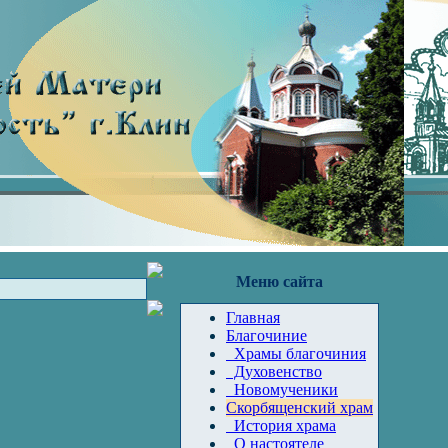
Меню сайта
Главная
Благочиние
Храмы благочиния
Духовенство
Новомученики
Скорбященский храм
История храма
О настоятеле