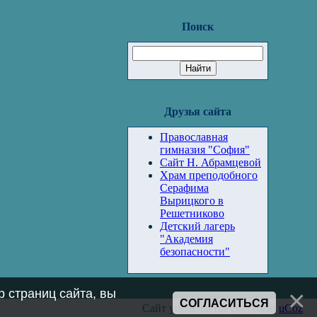
Поиск
Друзья сайта
Православная
гимназия "София"
Сайт Н. Абрамцевой
Храм преподобного
Серафима
Вырицкого в
Решетниково
Детский лагерь
"Академия
безопасности"
 страниц сайта, вы
СОГЛАСИТЬСЯ
Сайт управляется системой
uCoz