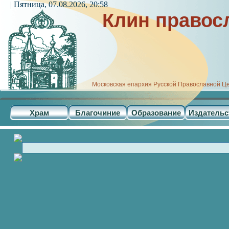
| Пятница, 07.08.2026, 20:58
Клин правос
Московская епархия Русской Православной Ц
Храм
Благочиние
Образование
Издательс