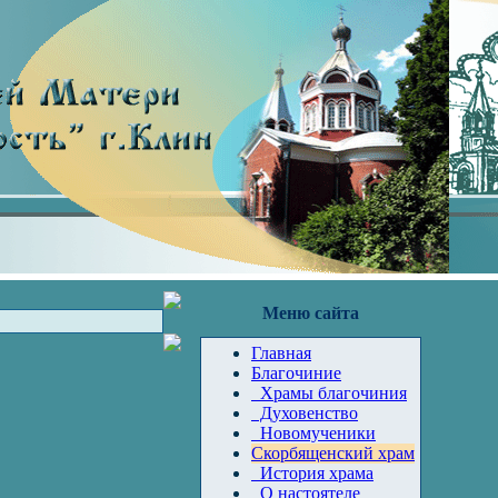
Меню сайта
Главная
Благочиние
Храмы благочиния
Духовенство
Новомученики
Скорбященский храм
История храма
О настоятеле