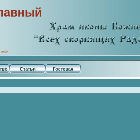
лавный
еркви
тво
Статьи
Гостевая