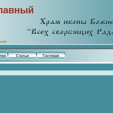
лавный
еркви
тво
Статьи
Гостевая