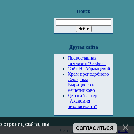
Поиск
Друзья сайта
Православная
гимназия "София"
Сайт Н. Абрамцевой
Храм преподобного
Серафима
Вырицкого в
Решетниково
Детский лагерь
"Академия
безопасности"
 страниц сайта, вы
СОГЛАСИТЬСЯ
Сайт управляется системой
uCoz