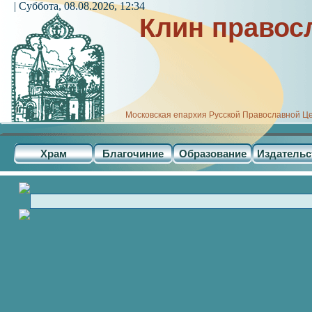
| Суббота, 08.08.2026, 12:34
Клин правос
Московская епархия Русской Православной Ц
Храм
Благочиние
Образование
Издательс