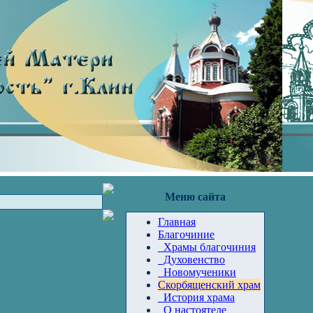
Меню сайта
Главная
Благочиние
Храмы благочиния
Духовенство
Новомученики
Скорбященский храм
История храма
О настоятеле